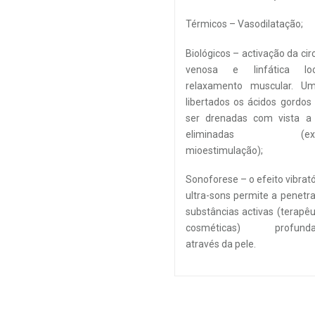
Térmicos – Vasodilatação;
Biológicos – activação da cir
venosa e linfática lo
relaxamento muscular. U
libertados os ácidos gordo
ser drenadas com vista a
eliminadas (exerc
mioestimulação);
Sonoforese – o efeito vibrató
ultra-sons permite a penetr
substâncias activas (terapêu
cosméticas) profunda
através da pele.