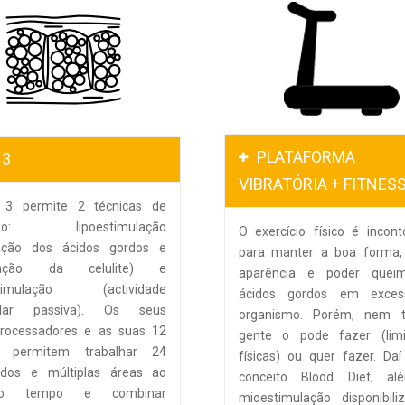
PLATAFORMA
 3
VIBRATÓRIA + FITNES
3 permite 2 técnicas de
alho: lipoestimulação
O exercício físico é incont
rtação dos ácidos gordos e
para manter a boa forma,
inação da celulite) e
aparência e poder quei
stimulação (actividade
ácidos gordos em exce
ular passiva). Os seus
organismo. Porém, nem 
processadores e as suas 12
gente o pode fazer (limi
s permitem trabalhar 24
físicas) ou quer fazer. Da
rodos e múltiplas áreas ao
conceito Blood Diet, a
o tempo e combinar
mioestimulação disponibil