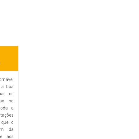
S
ornável
 a boa
mar os
sso no
toda a
tações
í que o
lém da
ize aos