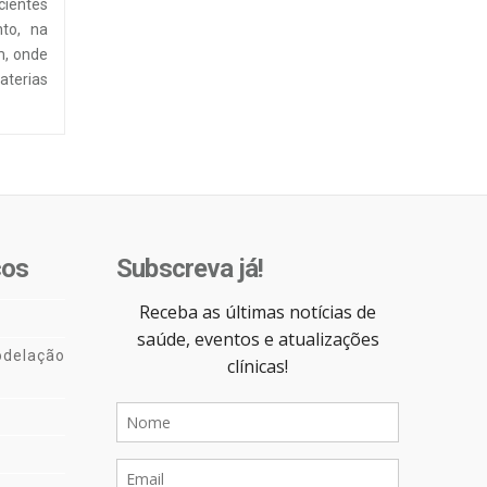
ientes
to, na
m, onde
terias
cos
Subscreva já!
delação