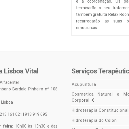
e a coordenação. Os pac
terminarão o seu tratamen
também gratuita Relax Roo
recarregarão as suas ba
emocionais.
a Lisboa Vital
Serviços Terapêuti
 Alfacenter
Acupuntura
mbano Bordalo Pinheiro nº 108
Cosmética Natural e Mo
Corporal
 Lisboa
Hidroterapia Constitucional
213 161 021 | 913 919 695
Hidroterapia do Cólon
 feira:
10h00 às 13h30 e das