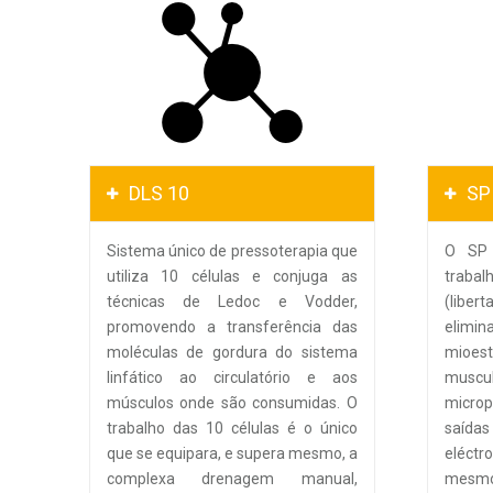
DLS 10
SP
Sistema único de pressoterapia que
O SP 
utiliza 10 células e conjuga as
trab
técnicas de Ledoc e Vodder,
(libe
promovendo a transferência das
elim
moléculas de gordura do sistema
mioe
linfático ao circulatório e aos
musc
músculos onde são consumidas. O
micro
trabalho das 10 células é o único
saída
que se equipara, e supera mesmo, a
eléct
complexa drenagem manual,
mesm