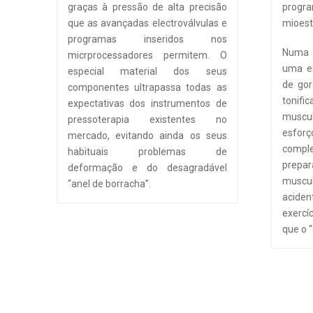
graças à pressão de alta precisão
prog
que as avançadas electroválvulas e
mioest
programas inseridos nos
Numa 
micrprocessadores permitem. O
uma e
especial material dos seus
de go
componentes ultrapassa todas as
tonif
expectativas dos instrumentos de
muscul
pressoterapia existentes no
esfo
mercado, evitando ainda os seus
comp
habituais problemas de
prepar
deformação e do desagradável
musc
“anel de borracha”.
acide
exercí
que o 