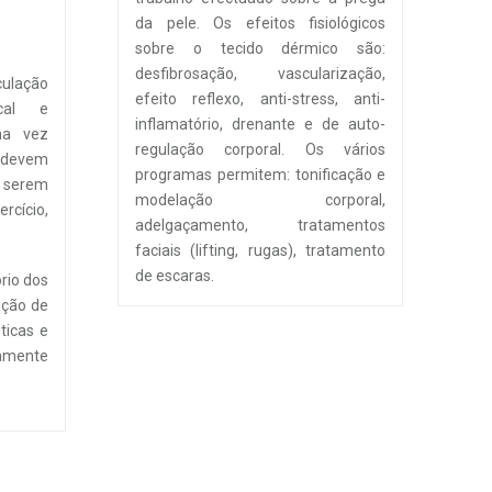
da pele. Os efeitos fisiológicos
sobre o tecido dérmico são:
desfibrosação, vascularização,
culação
efeito reflexo, anti-stress, anti-
cal e
inflamatório, drenante e de auto-
ma vez
regulação corporal. Os vários
s devem
programas permitem: tonificação e
 serem
modelação corporal,
ício,
adelgaçamento, tratamentos
faciais (lifting, rugas), tratamento
de escaras.
rio dos
ação de
ticas e
mente