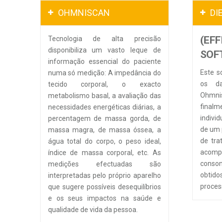
OHMNISCAN
DI
(EFF
Tecnologia de alta precisão
disponibiliza um vasto leque de
SOF
informação essencial do paciente
Este s
numa só medição: A impedância do
os da
tecido corporal, o exacto
Ohmnis
metabolismo basal, a avaliação das
fina
necessidades energéticas diárias, a
indivi
percentagem de massa gorda, de
de um p
massa magra, de massa óssea, a
de tra
água total do corpo, o peso ideal,
acom
índice de massa corporal, etc. As
conso
medições efectuadas são
obtid
interpretadas pelo próprio aparelho
proces
que sugere possíveis desequilíbrios
e os seus impactos na saúde e
qualidade de vida da pessoa.