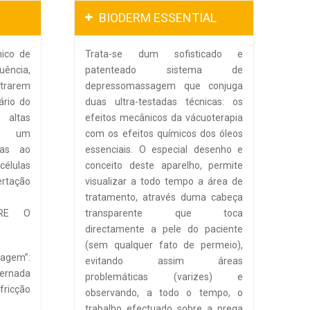
BIODERM ESSENTIAL
ico de
Trata-se dum sofisticado e
ência,
patenteado sistema de
etrarem
depressomassagem que conjuga
ário do
duas ultra-testadas técnicas: os
altas
efeitos mecânicos da vácuoterapia
uz um
com os efeitos químicos dos óleos
ras ao
essenciais. O especial desenho e
élulas
conceito deste aparelho, permite
ertação
visualizar a todo tempo a área de
tratamento, através duma cabeça
BRE O
transparente que toca
directamente a pele do paciente
(sem qualquer fato de permeio),
agem”:
evitando assim áreas
ternada
problemáticas (varizes) e
ricção
observando, a todo o tempo, o
trabalho efectuado sobre a prega