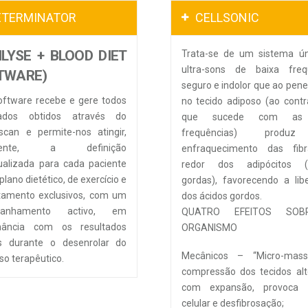
ETERMINATOR
CELLSONIC
ILYSE + BLOOD DIET
Trata-se de um sistema ún
ultra-sons de baixa frequ
TWARE)
seguro e indolor que ao pen
oftware recebe e gere todos
no tecido adiposo (ao contr
dos obtidos através do
que sucede com as 
can e permite-nos atingir,
frequências) prod
lmente, a definição
enfraquecimento das fib
dualizada para cada paciente
redor dos adipócitos (c
lano dietético, de exercício e
gordas), favorecendo a lib
tamento exclusivos, com um
dos ácidos gordos.
panhamento activo, em
QUATRO EFEITOS SO
nância com os resultados
ORGANISMO
os durante o desenrolar do
Mecânicos – “Micro-mass
so terapêutico.
compressão dos tecidos al
com expansão, provoca f
celular e desfibrosação;