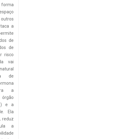
forma
espaço
outros
staca a
permite
ados de
odos de
 risco
da vai
atural
na de
hormona
ara a
 órgão
to) e a
e. Ela
 reduz
ula a
ilidade