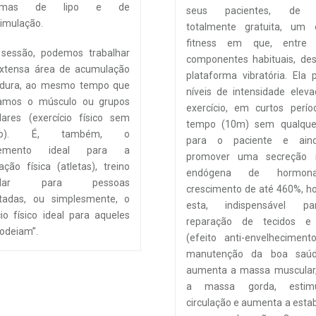
ramas de lipo e de
seus pacientes, de 
imulação.
totalmente gratuita, um 
fitness em que, entre 
sessão, podemos trabalhar
componentes habituais, de
xtensa área de acumulação
plataforma vibratória. Ela 
rdura, ao mesmo tempo que
níveis de intensidade elev
icamos o músculo ou grupos
exercício, em curtos perí
ares (exercício físico sem
tempo (10m) sem qualquer
rço). É, também, o
para o paciente e ain
lemento ideal para a
promover uma secreção n
ação física (atletas), treino
endógena de hormo
ular para pessoas
crescimento de até 460%, 
ntadas, ou simplesmente, o
esta, indispensável p
cio físico ideal para aqueles
reparação de tecidos e
“odeiam”.
(efeito anti-envelhecimen
manutenção da boa saúd
aumenta a massa muscular,
a massa gorda, estim
circulação e aumenta a estab