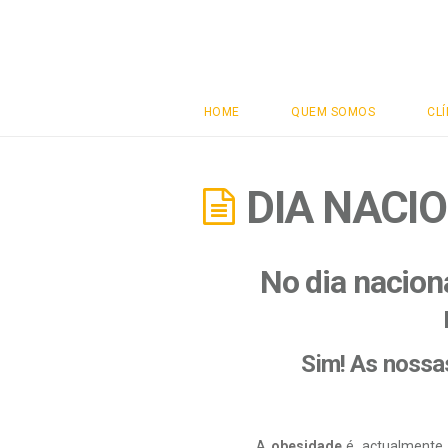
Clínicas
Vital
HOME
QUEM SOMOS
CLÍ
DIA NACI
No dia naciona
Sim! As nossa
A
obesidade
é, actualmente