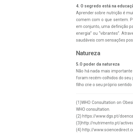
4. O segredo está na educaç
Aprender sobre nutrição é mui
comem com o que sentem. Por
em conjunto, uma definição p
energia” ou “vibrantes”. Atra
saudáveis com sensações posi
Natureza
5.O poder da natureza
Não há nada mais importante 
foram recém-colhidos do seu p
filho crie o seu próprio sentid
(1)WHO Consultation on Obesit
WHO consultation.
(2) https://www.dgs.pt/doenc
(3)http://nutrimento.pt/act
(4) http://www.sciencedirect