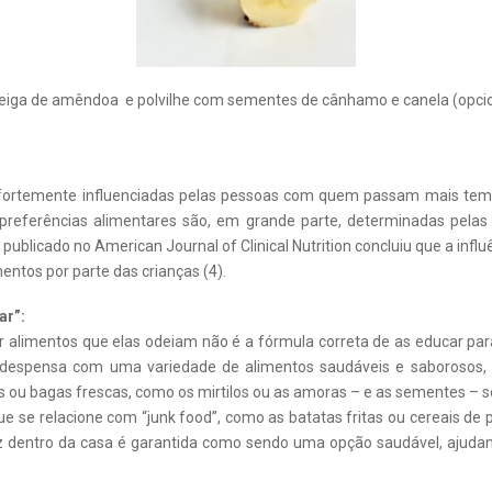
iga de amêndoa e polvilhe com sementes de cânhamo e canela (opcio
o fortemente influenciadas pelas pessoas com quem passam mais temp
referências alimentares são, em grande parte, determinadas pelas 
publicado no American Journal of Clinical Nutrition concluiu que a inf
mentos por parte das crianças (4).
ar”:
r alimentos que elas odeiam não é a fórmula correta de as educar par
despensa com uma variedade de alimentos saudáveis e saborosos, 
s ou bagas frescas, como os mirtilos ou as amoras – e as sementes – 
ue se relacione com “junk food”, como as batatas fritas ou cereais d
az dentro da casa é garantida como sendo uma opção saudável, ajudan