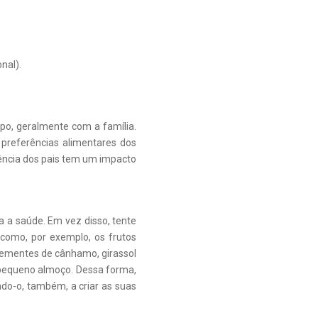
nal).
o, geralmente com a família.
preferências alimentares dos
luência dos pais tem um impacto
a a saúde. Em vez disso, tente
como, por exemplo, os frutos
sementes de cânhamo, girassol
e pequeno almoço. Dessa forma,
do-o, também, a criar as suas