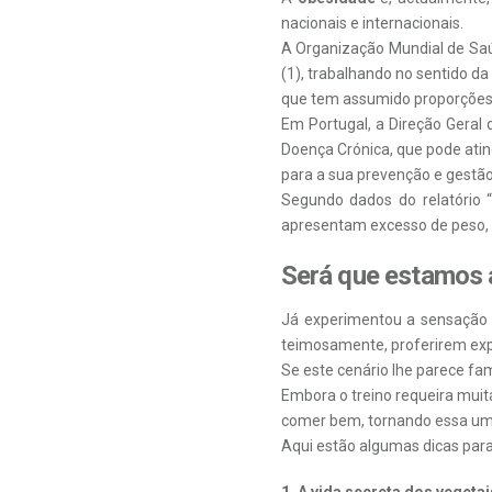
nacionais e internacionais.
A Organização Mundial de Saú
(1), trabalhando no sentido d
que tem assumido proporções
Em Portugal, a Direção Geral
Doença Crónica, que pode atin
para a sua prevenção e gestão
Segundo dados do relatório “
apresentam excesso de peso,
Será que estamos a
Já experimentou a sensação de
teimosamente, proferirem expr
Se este cenário lhe parece fam
Embora o treino requeira muita
comer bem, tornando essa uma
Aqui estão algumas dicas para
1. A vida secreta dos vegetai