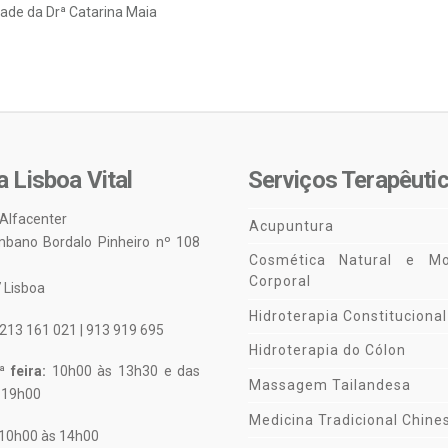
dade da Drª Catarina Maia
a Lisboa Vital
Serviços Terapêuti
 Alfacenter
Acupuntura
mbano Bordalo Pinheiro nº 108
Cosmética Natural e Mo
Corporal
 Lisboa
Hidroterapia Constitucional
213 161 021 | 913 919 695
Hidroterapia do Cólon
 feira:
10h00 às 13h30 e das
Massagem Tailandesa
 19h00
Medicina Tradicional Chine
10h00 às 14h00