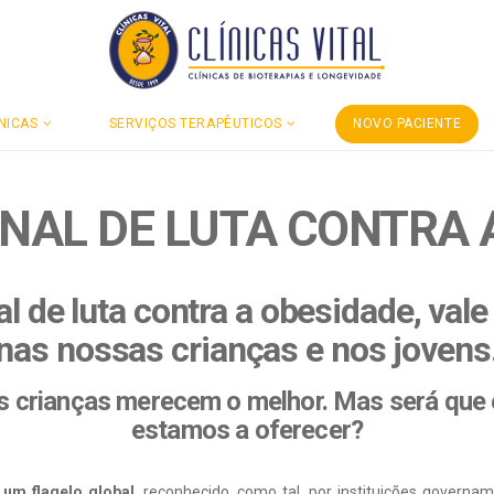
NICAS
SERVIÇOS TERAPÊUTICOS
NOVO PACIENTE
ONAL DE LUTA CONTRA 
l de luta contra a obesidade, val
nas nossas crianças e nos jovens
s crianças merecem o melhor. Mas será que é
estamos a oferecer?
,
um flagelo global
, reconhecido, como tal, por instituições governa