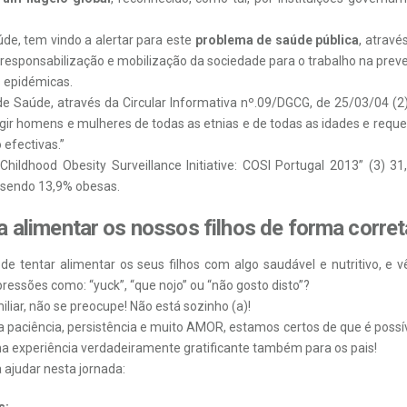
de, tem vindo a alertar para este
problema de saúde pública
, atravé
a responsabilização e mobilização da sociedade para o trabalho na pr
 epidémicas.
 de Saúde, através da Circular Informativa nº.09/DGCG, de 25/03/04 (
gir homens e mulheres de todas as etnias e de todas as idades e reque
 efectivas.”
Childhood Obesity Surveillance Initiative: COSI Portugal 2013” (3) 3
 sendo 13,9% obesas.
 alimentar os nossos filhos de forma corret
 tentar alimentar os seus filhos com algo saudável e nutritivo, e vê
essões como: “yuck”, “que nojo” ou “não gosto disto”?
iliar, não se preocupe! Não está sozinho (a)!
 paciência, persistência e muito AMOR, estamos certos de que é possív
 experiência verdadeiramente gratificante também para os pais!
 ajudar nesta jornada:
s: