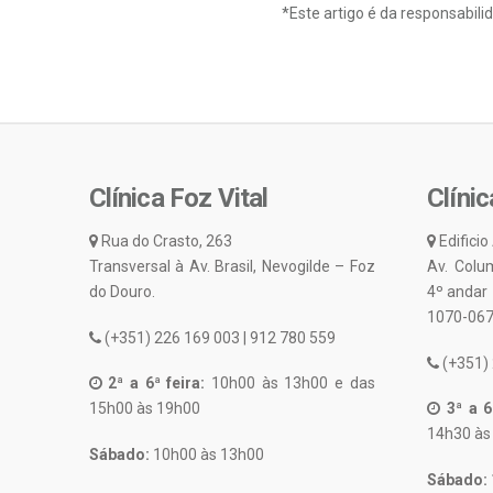
*Este artigo é da responsabili
Clínica Foz Vital
Clínic
Rua do Crasto, 263
Edificio
Transversal à Av. Brasil, Nevogilde – Foz
Av. Colu
do Douro.
4º andar
1070-067
(+351) 226 169 003 | 912 780 559
(+351) 
2ª a 6ª feira:
10h00 às 13h00 e das
15h00 às 19h00
3ª a 6ª
14h30 às
Sábado:
10h00 às 13h00
Sábado: