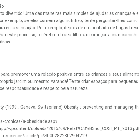
ão
to divertido! Uma das maneiras mais simples de ajudar as crianças é en
 exemplo, se eles comem algo nutritivo, tente perguntar-lhes como 
ara essa sensação. Por exemplo, depois de um punhado de bagas fresc
vés deste processo, o cérebro do seu filho vai começar a criar caminh
tivas.
para promover uma relação positiva entre as crianças e seus alimen
róprio jardim ou, mesmo varanda! Tente criar espaços para pequenas 
o de responsabilidade e respeito pela natureza.
y (1999 : Geneva, Switzerland) Obesity : preventing and managing the
as-cronicas/a-obesidade.aspx
iveapp/wpcontent/uploads/2015/09/Relat%C3%B3rio_COSI_PT_2013.pd
.com/science/article/pii/S0002822302904219