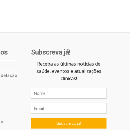
cos
Subscreva já!
delação
sa