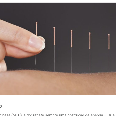
o
Chinesa (MTC)
, a dor reflete sempre uma obstrução da energia – Qi, e 