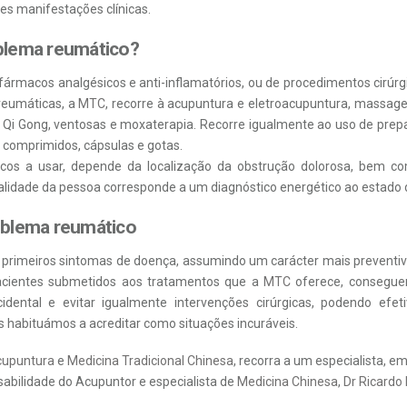
tes manifestações clínicas.
blema reumático?
fármacos analgésicos e anti-inflamatórios, ou de procedimentos cirúr
reumáticas, a
MTC
, recorre à acupuntura e eletroacupuntura, massage
Qi Gong, ventosas e moxaterapia. Recorre igualmente ao uso de prep
comprimidos, cápsulas e gotas.
icos a usar, depende da localização da obstrução dolorosa, bem c
italidade da pessoa corresponde a um diagnóstico energético ao estado
oblema reumático
primeiros sintomas de doença, assumindo um carácter mais preventivo 
acientes submetidos aos tratamentos que a
MTC
oferece, conseguem
cidental e evitar igualmente intervenções cirúrgicas, podendo efe
s habituámos a acreditar como situações incuráveis.
upuntura
e
Medicina Tradicional Chinesa
, recorra a um especialista, e
sabilidade do Acupuntor e especialista de
Medicina Chinesa
,
Dr Ricardo