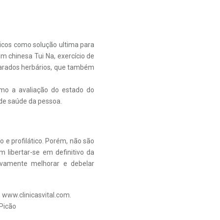
gicos como solução ultima para
m chinesa Tui Na, exercício de
arados herbários, que também
omo a avaliação do estado do
 de saúde da pessoa.
e profilático. Porém, não são
 libertar-se em definitivo da
tivamente melhorar e debelar
m
www.clinicasvital.com
.
 Picão