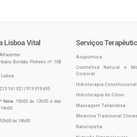
a Lisboa Vital
Serviços Terapêuti
 Alfacenter
Acupuntura
mbano Bordalo Pinheiro nº 108
Cosmética Natural e Mo
Corporal
 Lisboa
Hidroterapia Constitucional
213 161 021 | 913 919 695
Hidroterapia do Cólon
 feira:
10h00 às 13h30 e das
Massagem Tailandesa
 19h00
Medicina Tradicional Chine
10h00 às 14h00
Naturopatia