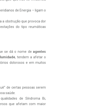
eridianos de Energia – ligam o
da a obstrução que provoca dor
festações do tipo reumáticas
 que se dá o nome de
agentes
 Humidade
, tendem a afetar o
tórios dolorosos e em muitos
orquê” de certas pessoas serem
boa saúde.
s qualidades de Síndroma Bi,
rversos que afetam com maior