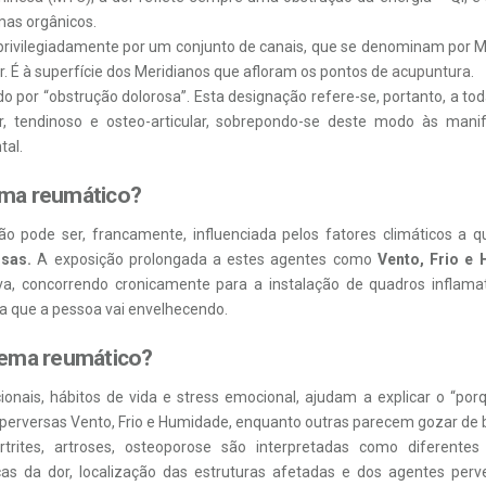
mas orgânicos.
a privilegiadamente por um conjunto de canais, que se denominam por M
or. É à superfície dos Meridianos que afloram os pontos de
acupuntura
.
do por “obstrução dolorosa”. Esta designação refere-se, portanto, a to
, tendinoso e osteo-articular, sobrepondo-se deste modo às mani
tal.
ma reumático?
ão pode ser, francamente, influenciada pelos fatores climáticos a
rsas.
A exposição prolongada a estes agentes como
Vento, Frio e
iva, concorrendo cronicamente para a instalação de quadros inflama
a que a pessoa vai envelhecendo.
lema reumático?
cionais, hábitos de vida e stress emocional, ajudam a explicar o “p
 perversas Vento, Frio e Humidade, enquanto outras parecem gozar de 
trites, artroses, osteoporose são interpretadas como diferente
cas da dor, localização das estruturas afetadas e dos agentes pe