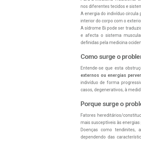
nos diferentes tecidos e siste
A energia do indivíduo circul
interior do corpo com o exteri
A sídrome Bi pode ser traduzi
e afecta o sistema muscular
definidas pela medicina ociden
Como surge o proble
Entende-se que esta obstruç
externos ou energias perve
indivíduo de forma progress
casos, degenerativos, à medid
Porque surge o prob
Fatores hereditários/constitu
mais susceptíveis às energias
Doenças como tendinites, ar
dependendo das característi