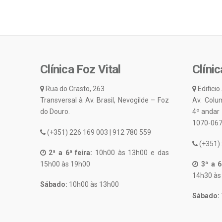
Clínica Foz Vital
Clínic
Rua do Crasto, 263
Edificio
Transversal à Av. Brasil, Nevogilde – Foz
Av. Colu
do Douro.
4º andar
1070-067
(+351) 226 169 003 | 912 780 559
(+351) 
2ª a 6ª feira:
10h00 às 13h00 e das
15h00 às 19h00
3ª a 6ª
14h30 às
Sábado:
10h00 às 13h00
Sábado: