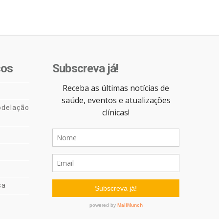
cos
Subscreva já!
delação
sa